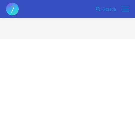
Search
Search:
您在这里：
不是所有的 VPS 厂商都能买
VPS
admin
2017-07-31
譬如有个厂商叫 vpsfast 的，看起来网页还行，罗列
了将近几十个国家地区的VPS，实际为客户购买之后
才发现…
SoftLayer 机房的主机会不会不够