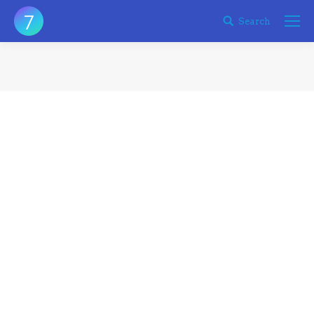
Search
Search:
您在这里：
不是所有的 VPS 厂商都能买
VPS
admin
2017-07-31
譬如有个厂商叫 vpsfast 的，看起来网页还行，罗列
了将近几十个国家地区的VPS，实际为客户购买之后
才发现…